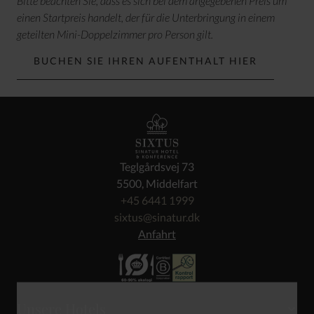
Bitte beachten Sie, dass es sich bei dem angegebenen Preis um
einen Startpreis handelt, der für die Unterbringung in einem
geteilten Mini-Doppelzimmer pro Person gilt.
BUCHEN SIE IHREN AUFENTHALT HIER
Teglgårdsvej 73
5500, Middelfart
+45 6441 1999
sixtus@sinatur.dk
Anfahrt
Unsere Hotels