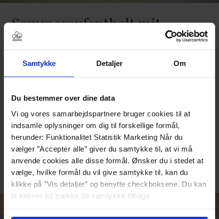
Sommeraufenthalt mit
Snacks und 3 Portionen
Snacks & 3 Portionen
Samtykke
Detaljer
Om
Nacht
Frühstück mit Aussicht
Preis pro Person ab DKK 1.190
Du bestemmer over dine data
Bitte beachten Sie, dass es sich bei dem angegebenen Preis um
Vi og vores samarbejdspartnere bruger cookies til at
einen Startpreis handelt, der für die Unterbringung in einem
indsamle oplysninger om dig til forskellige formål,
geteilten Mini-Doppelzimmer pro Person gilt.
herunder: Funktionalitet Statistik Marketing Når du
Selbstverständlich nehmen wir Rücksicht auf Allergene,
vælger ”Accepter alle” giver du samtykke til, at vi må
möchten es aber vorab wissen.
anvende cookies alle disse formål. Ønsker du i stedet at
BUCHEN SIE IHREN AUFENTHALT HIER
vælge, hvilke formål du vil give samtykke til, kan du
klikke på ”Vis detaljer” og benytte checkboksene. Du kan
til enhver tid trække dit samtykke tilbage.
Læs mere om det samt vores behandling af