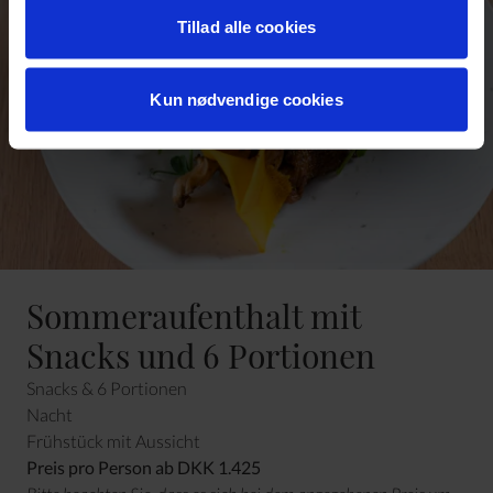
personoplysninger her>>
Tillad alle cookies
Kun nødvendige cookies
Sommeraufenthalt mit
Snacks und 6 Portionen
Snacks & 6 Portionen
Nacht
Frühstück mit Aussicht
Preis pro Person ab DKK 1.425