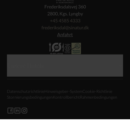
Frederiksdalsvej 360
2800, Kgs. Lyngby
+45 4585 4333
frederiksdal@sinatur.dk
Anfahrt
Unsere Hotels
Skarrildhus
Datenschutzrichtlinie
Hinweisgeber-System
Cookie-Richtlinie
Haraldskær
Stornierungsbedingungen
Kontrollbericht
Rahmenbedingungen
Sixtus
Gl. Avernæs
Storebælt