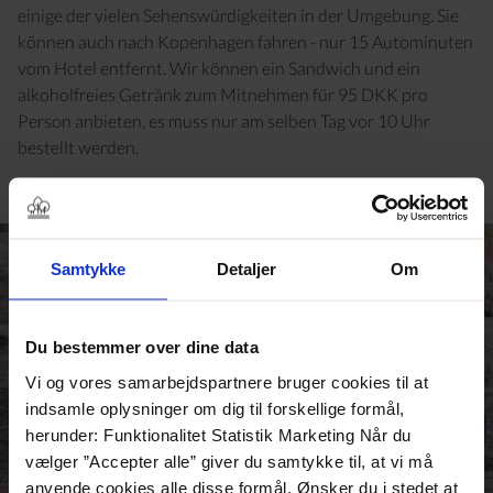
einige der vielen Sehenswürdigkeiten in der Umgebung. Sie
können auch nach Kopenhagen fahren - nur 15 Autominuten
vom Hotel entfernt. Wir können ein Sandwich und ein
alkoholfreies Getränk zum Mitnehmen für 95 DKK pro
Person anbieten, es muss nur am selben Tag vor 10 Uhr
bestellt werden.
Samtykke
Detaljer
Om
Du bestemmer over dine data
Vi og vores samarbejdspartnere bruger cookies til at
indsamle oplysninger om dig til forskellige formål,
herunder: Funktionalitet Statistik Marketing Når du
vælger ”Accepter alle” giver du samtykke til, at vi må
anvende cookies alle disse formål. Ønsker du i stedet at