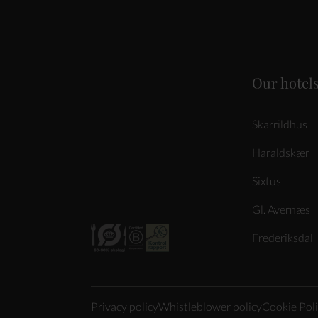
Our hotel
Skarrildhus
Haraldskær
Sixtus
Gl. Avernæs
Frederiksdal
Privacy policy
Whistleblower policy
Cookie Pol