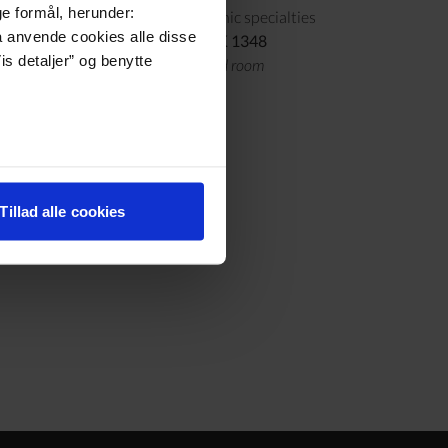
ge formål, herunder:
t buffet with homemade and organic specialties
må anvende cookies alle disse
n a shared double room: From DKK 1348
is detaljer” og benytte
en is per person in a shared standard room
eriod is from 24 June to 2 August
here
Tillad alle cookies