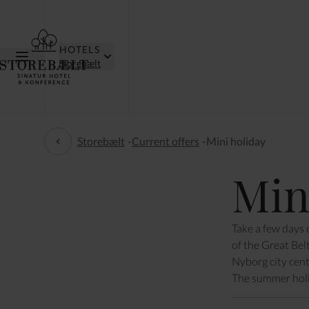
HOTELS
Storebælt
Storebælt
-
Current offers
-
Mini holiday
Current offers
Min
Take a few days 
of the Great Bel
Nyborg city cent
The summer holi