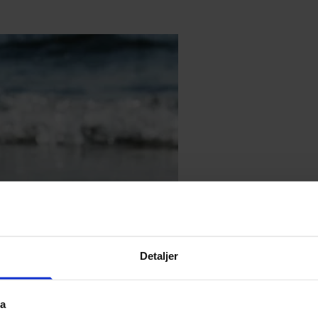
What
Detaljer
2 x 2 Evening Buffe
ta
2 x nights in a sta