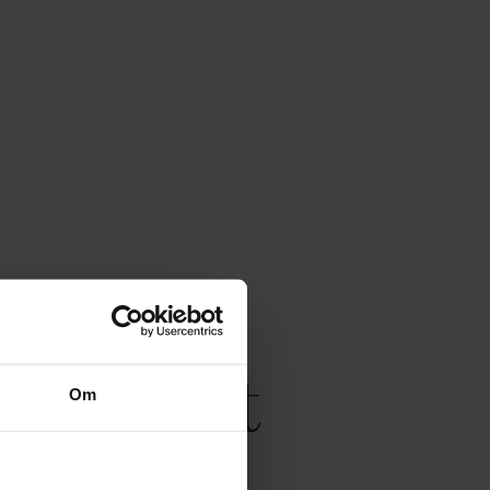
 you get
Om
t
ndard double room