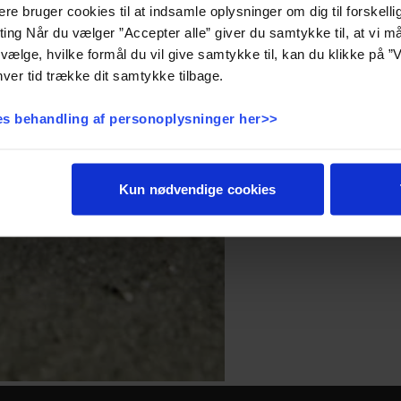
e bruger cookies til at indsamle oplysninger om dig til forskelli
Delicious breakfas
eting Når du vælger ”Accepter alle” giver du samtykke til, at vi 
Price per person i
vælge, hvilke formål du vil give samtykke til, kan du klikke på ”V
The price example giv
ver tid trække dit samtykke tilbage.
The summer holiday p
Book your stay 
s behandling af personoplysninger her>>
Kun nødvendige cookies