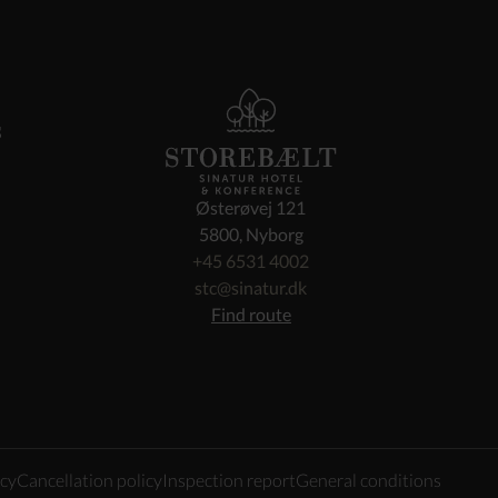
s
Østerøvej 121
5800, Nyborg
+45 6531 4002
stc@sinatur.dk
Find route
icy
Cancellation policy
Inspection report
General conditions