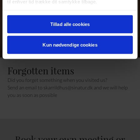
til enhver tid trække dit samtykke tilbage.
Læs mere om det samt vores behandling af
personoplysninger her>>
Tillad alle cookies
Kun nødvendige cookies
Forgotten items
Did you forget something when you visited us?
Send an email to
skarrildhus@sinatur.dk
and we will help
you as soon as possible
Book your own meeting or