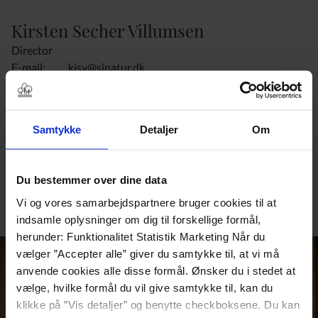
Kirsten Secher Villumsen
Director
E-mail:
kisv@sinatur.dk
Phone:
+45 2027 9801
Skarrildhus Sinatur Hotel
& Konference
Samtykke
Detaljer
Om
Sdr. Ommevej 4, Skarrild
6933 Kibæk, Herning
Du bestemmer over dine data
Tel.:
+45 9719 6233
Vi og vores samarbejdspartnere bruger cookies til at
E-mail:
skarrildhus@sinatur.dk
indsamle oplysninger om dig til forskellige formål,
herunder: Funktionalitet Statistik Marketing Når du
vælger ”Accepter alle” giver du samtykke til, at vi må
anvende cookies alle disse formål. Ønsker du i stedet at
vælge, hvilke formål du vil give samtykke til, kan du
klikke på ”Vis detaljer” og benytte checkboksene. Du kan