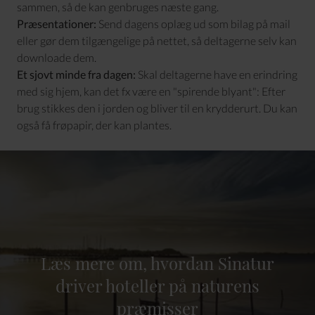
sammen, så de kan genbruges næste gang.
Præsentationer:
Send dagens oplæg ud som bilag på mail
eller gør dem tilgængelige på nettet, så deltagerne selv kan
downloade dem.
Et sjovt minde fra dagen:
Skal deltagerne have en erindring
med sig hjem, kan det fx være en "spirende blyant": Efter
brug stikkes den i jorden og bliver til en krydderurt. Du kan
også få frøpapir, der kan plantes.
Læs mere om, hvordan Sinatur
driver hoteller på naturens
præmisser