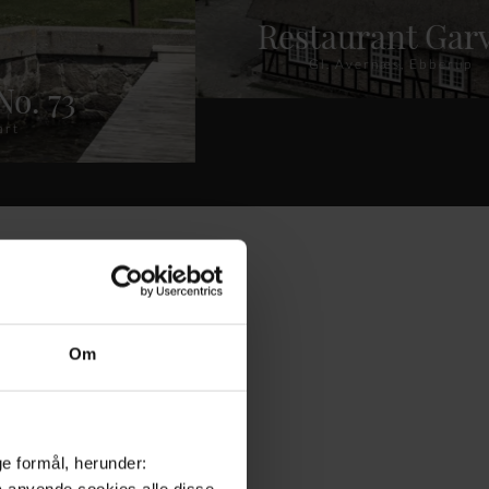
Restaurant Gar
Gl. Avernæs, Ebberup
No. 73
art
Om
r med
ge formål, herunder:
må anvende cookies alle disse