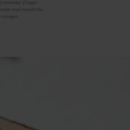
d omtanke. Vi tager
ereder med respekt for
n smages.