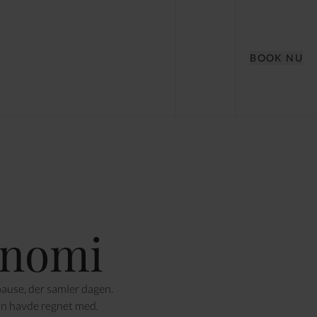
BOOK NU
onomi
 pause, der samler dagen.
man havde regnet med.