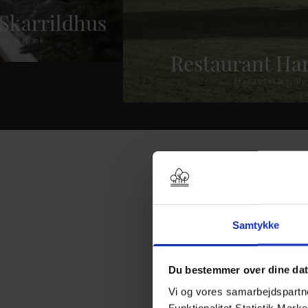
Skarrildhus
us, Kibæk
Restaurant Ha
Haraldskær, Ve
Samtykke
Rest
Du bestemmer over dine da
Vi og vores samarbejdspartner
Funktionalitet Statistik Mark