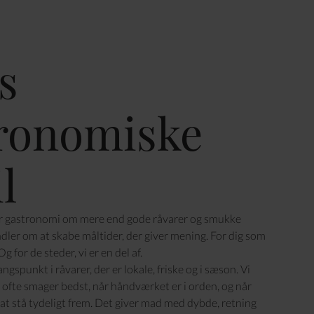
s
ronomiske
l
r gastronomi om mere end gode råvarer og smukke
ndler om at skabe måltider, der giver mening. For dig som
g for de steder, vi er en del af.
ngspunkt i råvarer, der er lokale, friske og i sæson. Vi
e ofte smager bedst, når håndværket er i orden, og når
l at stå tydeligt frem. Det giver mad med dybde, retning