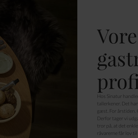
Vore
gast
profi
Hos Sinatur handle
tallerkener. Det ha
gæst. For årstiden. O
Derfor tager vi udga
tror på, at det enkl
råvarerne får lov ti