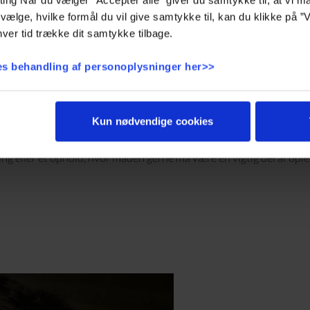
hver sin karakte
vælge, hvilke formål du vil give samtykke til, kan du klikke på ”V
ver tid trække dit samtykke tilbage.
ter ligger på seks forskellige hoteller, er ambitionen den samme: at
hvor mad, værtskab og omgivelser hænger naturligt sammen.
s behandling af personoplysninger her>>
in egen stemning, sit eget blik for lokalområdet og sin egen måde 
gle steder er udsigten en del af måltidet. Andre steder er det roen,
r tonen. Fælles for dem alle er, at du bliver mødt af køkkener, der
Kun nødvendige cookies
værter, der forstår, at de gode oplevelser ofte ligger i detaljen.
nter til oplagte valg, uanset om du kommer for en middag for to, e
ring eller et ophold, hvor maden gerne må være en vigtig del af ople