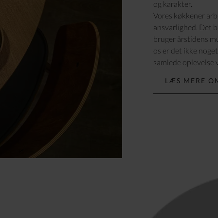
og karakter.
Vores køkkener arb
ansvarlighed. Det b
bruger årstidens mu
os er det ikke noget
samlede oplevelse v
LÆS MERE O