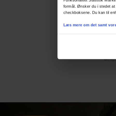
formål. Ønsker du i stedet at 
checkboksene. Du kan til enh
Selvom vores restauran
Læs mere om det samt vore
Hver restaurant har s
årstiden indenfor på. No
vand og skov, der sætte
Det gør vores restaura
en fej