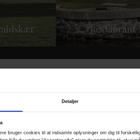
raldskær
Restaurant 
jle
Sixtus, Middelf
Detaljer
aurantoplevelse
ta
e bruger cookies til at indsamle oplysninger om dig til forskelli
eting Når du vælger ”Accepter alle” giver du samtykke til, at vi 