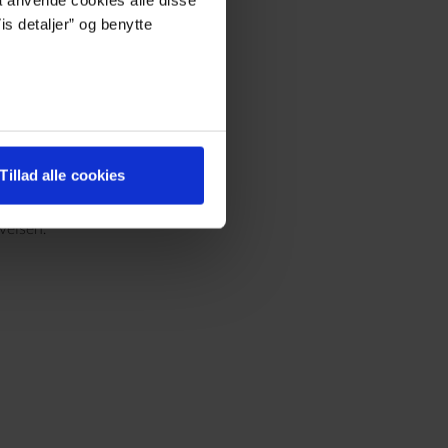
r
is detaljer” og benytte
 give dig en oplevelse,
at invitere naturen og
 lyset eller nærheden til
 tager smag alvorligt og
Tillad alle cookies
n frokost med familien,
velsen.