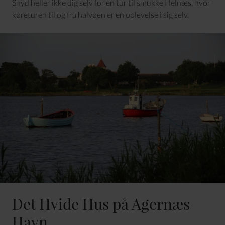
Snyd heller ikke dig selv for en tur til smukke Helnæs, hvor
køreturen til og fra halvøen er en oplevelse i sig selv.
Det Hvide Hus på Agernæs
Havn