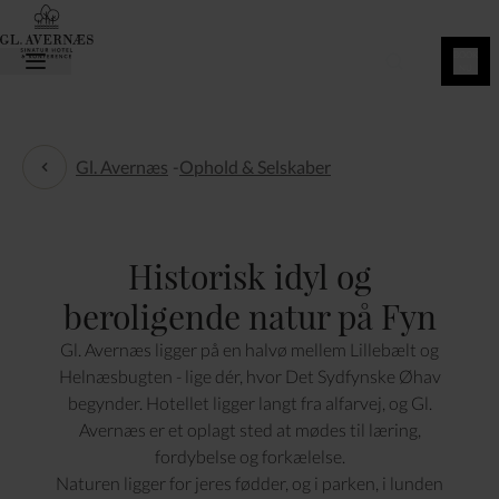
BOOK
NU
Gl. Avernæs
-
Ophold & Selskaber
Ophold & Selskaber
Historisk idyl og
beroligende natur på Fyn
Gl. Avernæs ligger på en halvø mellem Lillebælt og
Helnæsbugten - lige dér, hvor Det Sydfynske Øhav
begynder. Hotellet ligger langt fra alfarvej, og Gl.
Avernæs er et oplagt sted at mødes til læring,
fordybelse og forkælelse.
Naturen ligger for jeres fødder, og i parken, i lunden