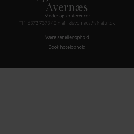
Avernæs
Møder og konferencer
Tlf.: 6373 7373 / E-mail:
glavernaes@sinatur.dk
Værelser eller ophold
Book hotelophold