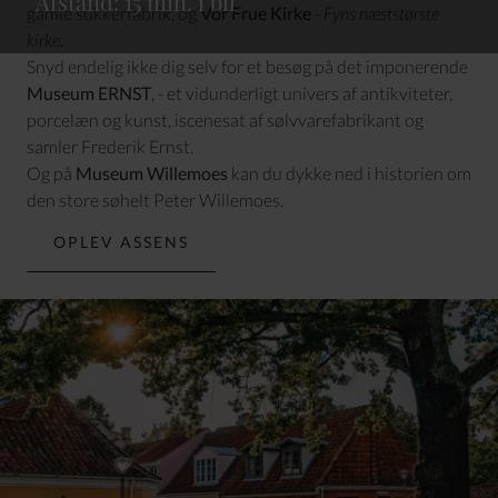
Afstand: 15 min. i bil
gamle sukkerfabrik
,
og
Vor Frue Kirke
-
Fyns næststørste
kirke
.
Snyd endelig ikke dig selv for et besøg på det imponerende
Museum ERNST
, - et vidunderligt univers af antikviteter,
porcelæn og kunst, iscenesat af sølvvarefabrikant og
samler Frederik Ernst.
Og på
Museum Willemoes
kan du dykke ned i historien om
den store søhelt Peter Willemoes.
OPLEV ASSENS