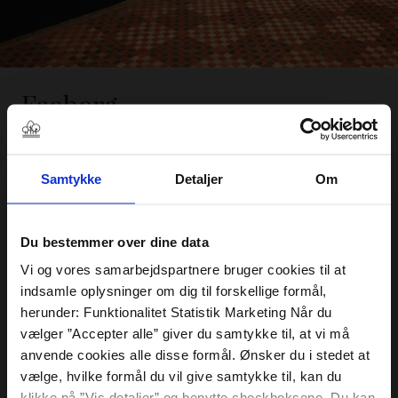
Faaborg
Faaborg er altid et besøg værd med smukke historiske
bygninger som klokketårnet og vesterport.
Besøg også:
Samtykke
Detaljer
Om
Faaborg Museum -
se mere
Øhavsmuseum -
se mere
Du bestemmer over dine data
Vi og vores samarbejdspartnere bruger cookies til at
Svanninge Bakker - De
indsamle oplysninger om dig til forskellige formål,
herunder: Funktionalitet Statistik Marketing Når du
Fynske Alper
vælger ”Accepter alle” giver du samtykke til, at vi må
anvende cookies alle disse formål. Ønsker du i stedet at
Tag vandreskoene på og besøg Svanninge Bakker, -
vælge, hvilke formål du vil give samtykke til, kan du
Afstand: 35 min. i bil
også kaldet De Fynske Alper.
klikke på ”Vis detaljer” og benytte checkboksene. Du kan