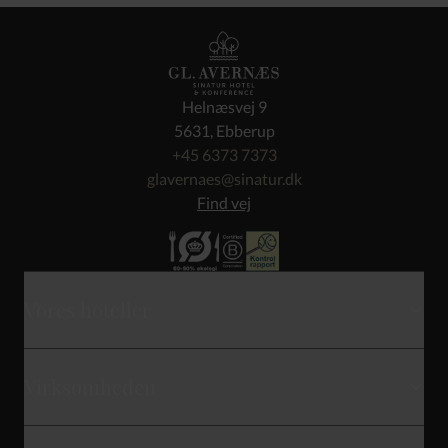
Helnæsvej 9
5631, Ebberup
+45 6373 7373
glavernaes@sinatur.dk
Find vej
Vores hoteller
Skarrildhus
Virksomheden
Haraldskær
Kontakt
Sixtus