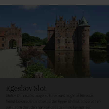
Egeskov Slot
Oplev Danmarks magiske have med nogle af Europas
bedst bevarede vandborge, der ligger idyllisk placeret i en
park, som desuden har vundet adskillige havepriser.