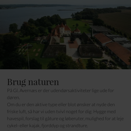
Brug naturen
På Gl. Avernæs er der udendørsaktiviteter lige ude for
døren.
Om du er den aktive type eller blot ønsker at nyde den
friske luft, så har vi uden tvivl noget for dig: Hygge med
havespil, forslag til gåture og løberuter, mulighed for at leje
cykel- eller kajak, fjorddyp og strandture.