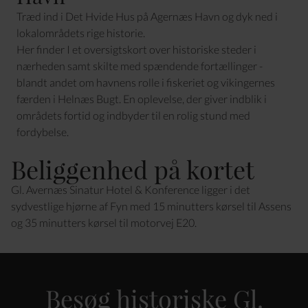
Træd ind i Det Hvide Hus på Agernæs Havn og dyk ned i
lokalområdets rige historie.
Her finder I et oversigtskort over historiske steder i
nærheden samt skilte med spændende fortællinger -
blandt andet om havnens rolle i fiskeriet og vikingernes
færden i Helnæs Bugt. En oplevelse, der giver indblik i
områdets fortid og indbyder til en rolig stund med
fordybelse.
Beliggenhed på kortet
Gl. Avernæs Sinatur Hotel & Konference ligger i det
sydvestlige hjørne af Fyn med 15 minutters kørsel til Assens
og 35 minutters kørsel til motorvej E20.
Besøg historiske Gl.