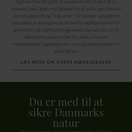
Og hvis I har brug for et pusterum eller frisk luft til
hovedet, har I gode muligheder for at inddrage naturen
som grupperum og "frikvarter". Vi hjælper også gerne
med både at arrangere og afvikle forskellige former for
aktiviteter og teambuildingøvelser. Uanset om I er til
aktiviteter på land eller til vands, vil vores
medarbejdere tage højde for at programmet passer til
jeres behov.
LÆS MERE OM VORES MØDELOKALER
Du er med til at
sikre Danmarks
natur
For hvert møde eller konference, der afholdes