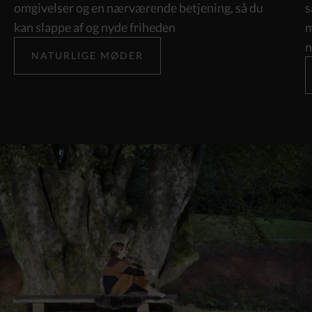
omgivelser og en nærværende betjening, så du 
s
kan slappe af og nyde friheden
m
n
NATURLIGE MØDER