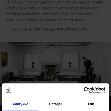
råvarer kommer primært fra Danmark og er gerne handlet
lokalt og økologisk. Maden serveres som en del af vores
foredrag, arrangementer eller events - men det skal
bestilles særskilt og foregår altid i restauranten
LÆS MERE OM VORES MADKONCEPT
Samtykke
Detaljer
Om