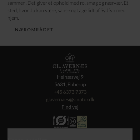
sammen. Det giver et ophold med ro, smag og nærvær. Et
sted, hvor du kan være, sanse og tage lidt af Sydfyn med
hjem.
NÆROMRÅDET
Helnæsvej 9
5631, Ebberup
+45 6373 7373
glavernaes@sinatur.dk
Find vej