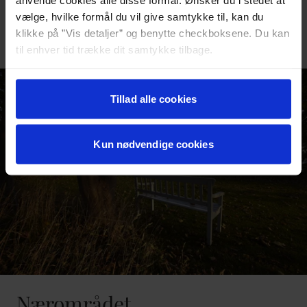
trække dig tilbage, samle tankerne og lade kroppen lande.
vælge, hvilke formål du vil give samtykke til, kan du
klikke på ”Vis detaljer” og benytte checkboksene. Du kan
VÆRELSER
til enhver tid trække dit samtykke tilbage.
Læs mere om det samt vores behandling af
personoplysninger her>>
Tillad alle cookies
Kun nødvendige cookies
Nærområdet