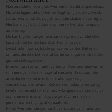
Nærområdet omkring Gl. Avernæs er en del af oplevelsen.
Hotellet ligger tæt på Helnæs Bugt, omgivet af sydfynsk
natur, hvor vand, skov og åbne vidder skaber en særlig ro.
Her kan du gå ud ad døren og mærke, hvordan tempoet
ændrer sig.
Du kan tage en tur gennem parken, gå mod vandet eller
køre ud i det fynske landskab, hvor små veje,
kyststrækninger og lokale oplevelser venter. Det er et
område, der ikke behøver at larme for at gøre indtryk. Det
gør det stille og sikkert.
Efter en tur i nærområdet venter Gl. Avernæs med varme
rammer og mad, der smager af sæsonen. I restauranten
arbejder køkkenet med lokale, økologiske og
sæsonbetonede råvarer. Retterne er friske, farverige og
lavet med respekt for råvaren. Vi bruger det, årstiden giver
os, minimerer madspild og vælger råvarer med en
gennemtænkt tilgang til klimaaftryk.
På Gl. Avernæs hænger hus, have, natur og måltider tæt