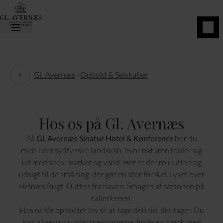
BOOK
NU
Gl. Avernæs
-
Ophold & Selskaber
Ophold & Selskaber
Hos os på Gl. Avernæs
På
Gl. Avernæs Sinatur Hotel & Konference
bor du
midt i det sydfynske landskab, hvor naturen folder sig
ud med skov, marker og vand. Her er der ro i luften og
udsigt til de små ting, der gør en stor forskel. Lyset over
Helnæs Bugt. Duften fra haven. Smagen af sæsonen på
tallerkenen.
Hos os får opholdet lov til at tage den tid, det tager. Du
kan gå en tur under trækronerne, finde en bænk med