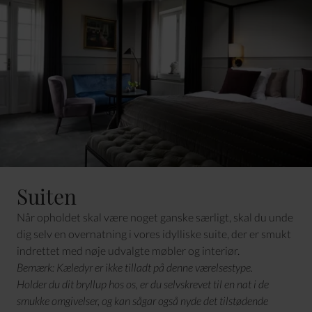
Suiten
Når opholdet skal være noget ganske særligt, skal du unde
dig selv en overnatning i vores idylliske suite, der er smukt
indrettet med nøje udvalgte møbler og interiør.
Bemærk: Kæledyr er ikke tilladt på denne værelsestype.
Holder du dit bryllup hos os, er du selvskrevet til en nat i de
smukke omgivelser, og kan sågar også nyde det tilstødende