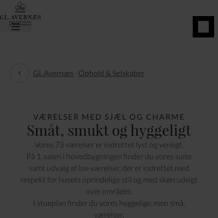
BOOK
NU
Gl. Avernæs
-
Ophold & Selskaber
Ophold & Selskaber
VÆRELSER MED SJÆL OG CHARME
Småt, smukt og hyggeligt
Vores 73 værelser er indrettet lyst og venligt.
På 1. salen i hovedbygningen finder du vores suite
samt udvalg af lux-værelser, der er indrettet med
respekt for husets oprindelige stil og med skøn udsigt
over området.
I stueplan finder du vores hyggelige, men små,
værelser.