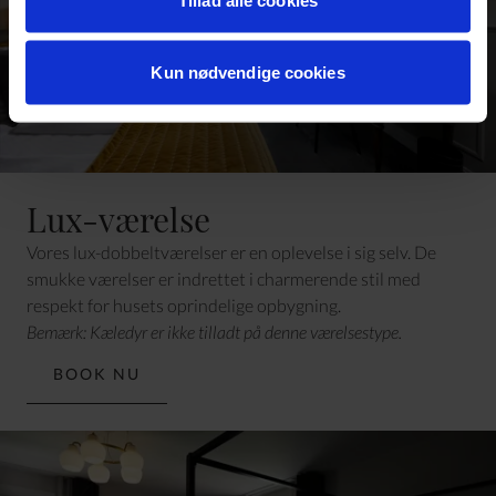
Kun nødvendige cookies
Lux-værelse
Vores lux-dobbeltværelser er en oplevelse i sig selv. De
smukke værelser er indrettet i charmerende stil med
respekt for husets oprindelige opbygning.
Bemærk: Kæledyr er ikke tilladt på denne værelsestype.
BOOK NU