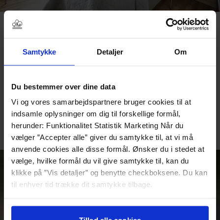
Lille dobbeltværelse
Lille hyggeligt værelse med 2 enkeltsenge (
hver seng er 90
Samtykke
Detaljer
Om
cm bred
). Nogle af vores dobbeltværelser er beliggende i de
charmerende bindingsværkbygninger, mens andre er i
hovedbygningen.
Du bestemmer over dine data
Bemærk: Det er tilladt at medbringe hund på 2 af vores værelser.
Vi og vores samarbejdspartnere bruger cookies til at
Kræver tillæg samt forudgående aftale med receptionen.
indsamle oplysninger om dig til forskellige formål,
BOOK NU
herunder: Funktionalitet Statistik Marketing Når du
vælger ”Accepter alle” giver du samtykke til, at vi må
anvende cookies alle disse formål. Ønsker du i stedet at
vælge, hvilke formål du vil give samtykke til, kan du
klikke på ”Vis detaljer” og benytte checkboksene. Du kan
til enhver tid trække dit samtykke tilbage.
Læs mere om det samt vores behandling af
personoplysninger her>>
Tillad alle cookies