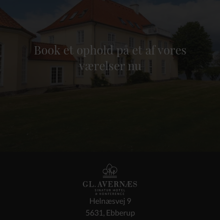
Book et ophold på et af vores
værelser nu
Helnæsvej 9
5631, Ebberup