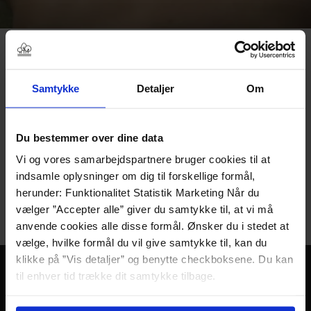
Ryg & Nakkefokus -
afspænding i dybden
Samtykke
Detaljer
Om
En kort, men virkningsfuld behandling designet til at løsne
spændinger og bringe kroppen i ro.
Med fokus på skuldre og nakke arbejdes der med dybe
Du bestemmer over dine data
langsomme strøg. Blid massage af brystkassen, som samlet
Vi og vores samarbejdspartnere bruger cookies til at
set opleves lækkert og behageligt.
indsamle oplysninger om dig til forskellige formål,
Behandlingen afsluttes med nænsomme guidede
herunder: Funktionalitet Statistik Marketing Når du
nakkestræk, der frigiver både fysisk og mental spænding.
vælger ”Accepter alle” giver du samtykke til, at vi må
30 minutters behandling.
anvende cookies alle disse formål. Ønsker du i stedet at
vælge, hvilke formål du vil give samtykke til, kan du
klikke på ”Vis detaljer” og benytte checkboksene. Du kan
til enhver tid trække dit samtykke tilbage.
Læs mere om det samt vores behandling af