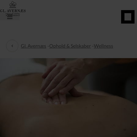
BOOK
NU
Gl. Avernæs
-
Ophold & Selskaber
-
Wellness
Wellness