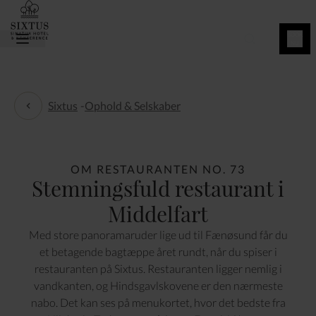
BOOK
NU
Sixtus
-
Ophold & Selskaber
Ophold & Selskaber
OM RESTAURANTEN NO. 73
Stemningsfuld restaurant i
Middelfart
Med store panoramaruder lige ud til Fænøsund får du
et betagende bagtæppe året rundt, når du spiser i
restauranten på Sixtus. Restauranten ligger nemlig i
vandkanten, og Hindsgavlskovene er den nærmeste
nabo. Det kan ses på menukortet, hvor det bedste fra