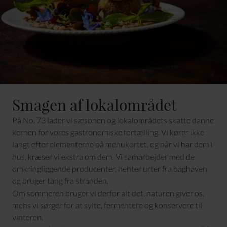
Smagen af lokalområdet
På No. 73 lader vi sæsonen og lokalområdets skatte danne
kernen for vores gastronomiske fortælling. Vi kører ikke
langt efter elementerne på menukortet, og når vi har dem i
hus, kræser vi ekstra om dem. Vi samarbejder med de
omkringliggende producenter, henter urter fra baghaven
og bruger tang fra stranden.
Om sommeren bruger vi derfor alt det, naturen giver os,
mens vi sørger for at sylte, fermentere og konservere til
vinteren.