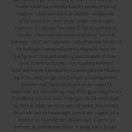
handle lokalt, og vi kender bønder, producenter og
slagtere - såvel som deres produkter - indgående.
Vi får vores fisk - hvor en del ender i vores egen
rygeovn - fra danske farvande. Er fisken opdrættet,
handler vi kun med danske leverandører, som har
fiskenes - såvel som naturens - velbefindende for øje. Vi
får kyllinger i verdensklasse fra
Hopballe
, hvor en
særlig race, tilsat god plads og specialudviklet foder,
bliver til helt fantastiske, velsmagende kyllinger.
Vi får det fineste kalvekød fra
Grambogård
på Midtfyn,
og vi får ubegribelige oste fra Ryon på
Elmegården
i
Sommersted. Hans håndværk er der meget få
mejerister, der kan måle sig med. Vi får gourmetgrise fra
Svendborg, som har levet et længere liv på mere plads,
og det kan både ses og smages på kødet. Ikke mindst
får vi hele lam fra Hesselager, som vi selv slagter, så vi
altid har de spændende udskæringer, vi gerne vil
servere. Ja, selv benene bliver til smag, når vi bruger