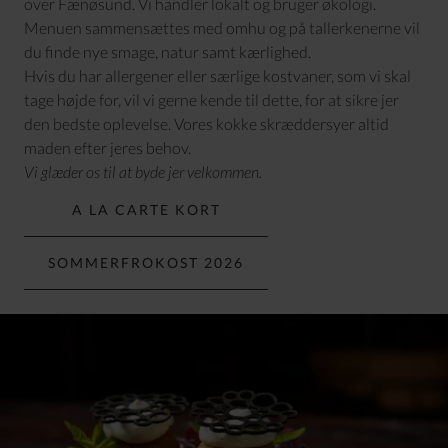
over Fænøsund. Vi handler lokalt og bruger økologi.
Menuen sammensættes med omhu og på tallerkenerne vil
du finde nye smage, natur samt kærlighed.
Hvis du har allergener eller særlige kostvaner, som vi skal
tage højde for, vil vi gerne kende til dette, for at sikre jer
den bedste oplevelse. Vores kokke skræddersyer altid
maden efter jeres behov.
Vi glæder os til at byde jer velkommen.
A LA CARTE KORT
SOMMERFROKOST 2026