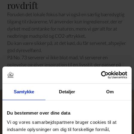
rovdrift
Foruden det lokale fokus har vi også en særlig bæredygtig
tilgang til råvarerne. Vi anvender kun ingredienser, der er
dyrket med omtanke for naturen, mens vi gør alt for at
nedbringe madspild og CO2-aftrykket.
Du kan være sikker på, at det kød, du får serveret, afspejler
god dyrevelfærd.
På No. 73 serverer vi ikke blot mad. Vi serverer en
oplevelse og giver inspiration til en livsstil, der passer på
naturen og klimaet. Derfor driver vi restaurant på
naturens præmisser - naturligvis.
Samtykke
Detaljer
Om
Du bestemmer over dine data
Vi og vores samarbejdspartnere bruger cookies til at
indsamle oplysninger om dig til forskellige formål,