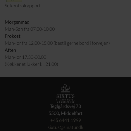
Se kontrolrapport
Morgenmad
Man-Søn fra 07.00-10.00
Frokost
Man-lør fra 12.00-15.00 (bestil gerne bord i forvejen)
Aften
Man-lør 17.30-00.00
(Køkkenet lukker kl. 21.00)
Teglgårdsvej 73
5500, Middelfart
+45 6441 1999
sixtus@sinatur.dk