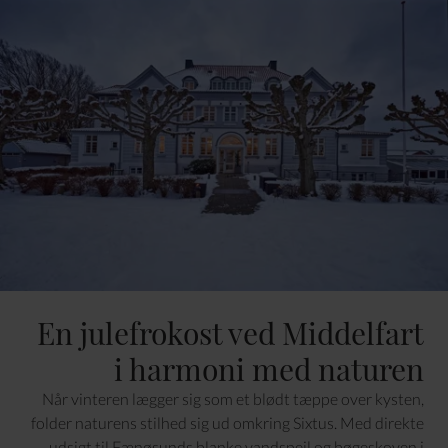
En julefrokost ved Middelfart
i harmoni med naturen
Når vinteren lægger sig som et blødt tæppe over kysten,
folder naturens stilhed sig ud omkring Sixtus. Med direkte
udsigt til Fænøsunds blanke vandspejl og bøgeskoven i