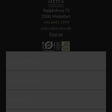
Teglgårdsvej 73
5500, Middelfart
+45 6441 1999
sixtus@sinatur.dk
Find vej
Vores hoteller
Skarrildhus
Virksomheden
Haraldskær
Kontakt
Gl. Avernæs
Ressourcer
Hvem er vi
Storebælt