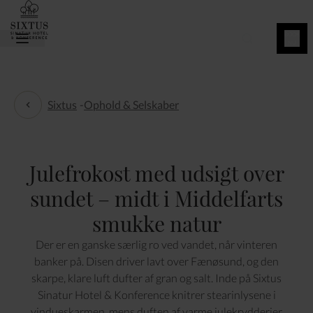
BOOK
NU
Sixtus
-
Ophold & Selskaber
Ophold & Selskaber
Julefrokost med udsigt over
sundet – midt i Middelfarts
smukke natur
Der er en ganske særlig ro ved vandet, når vinteren
banker på. Disen driver lavt over Fænøsund, og den
skarpe, klare luft dufter af gran og salt. Inde på Sixtus
Sinatur Hotel & Konference knitrer stearinlysene i
vindueskarmen, mens duften af varme julekrydderier