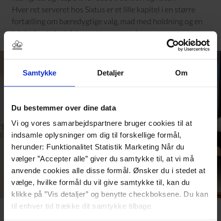
Hver ret serveret hos Sixtus er et lille kapitel i en større
fortælling om bæredygtige valg, mad med holdning og en
julefrokost, der både mætter og mærkes.
Samtykke
Detaljer
Om
Du bestemmer over dine data
Vi og vores samarbejdspartnere bruger cookies til at
indsamle oplysninger om dig til forskellige formål,
herunder: Funktionalitet Statistik Marketing Når du
vælger ”Accepter alle” giver du samtykke til, at vi må
anvende cookies alle disse formål. Ønsker du i stedet at
vælge, hvilke formål du vil give samtykke til, kan du
klikke på ”Vis detaljer” og benytte checkboksene. Du kan
til enhver tid trække dit samtykke tilbage.
Stemningsfulde rammer i