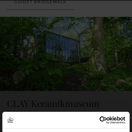
GUIDET BRIDGEWALK
CLAY Keramikmuseum
CLAY i Middelfart er museum, der taget dig med ind i
keramikkens fortryllende univers - midt i en af Danmarks
smukkeste beliggenheder ved Lillebælt. En samling af