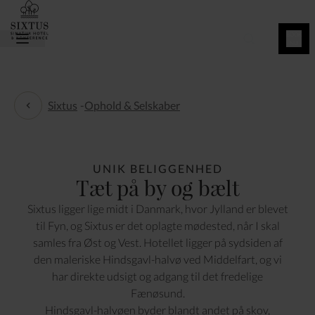
BOOK
NU
Sixtus
-
Ophold & Selskaber
Ophold & Selskaber
UNIK BELIGGENHED
Tæt på by og bælt
Sixtus ligger lige midt i Danmark, hvor Jylland er blevet
til Fyn, og Sixtus er det oplagte mødested, når I skal
samles fra Øst og Vest. Hotellet ligger på sydsiden af
den maleriske Hindsgavl-halvø ved Middelfart, og vi
har direkte udsigt og adgang til det fredelige
Fænøsund.
Hindsgavl-halvøen byder blandt andet på skov,