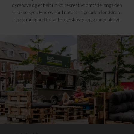
dyrehave og et helt unikt, rekreativt område langs den
smukke kyst. Hos os har I naturen lige uden for døren -
og rig mulighed for at bruge skoven og vandet aktivt.