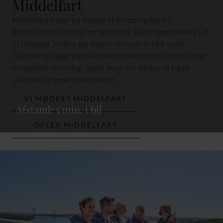
Middelfart
Middelfart byder på masser af shopping lige fra
brugskunst til økologi og fødevarer. Byen ligger direkte ud
til Lillebælt, hvilket gør byens centrum er helt unikt.
Gågaderne ligger parallelt med havnefronten, som skaber
en maritim stemning i byen, hvor der altid er et kig til
Lillebælt og broen over bæltet.
VI MØDES I MIDDELFART
Afstand: 5 min. i bil
OPLEV MIDDELFART