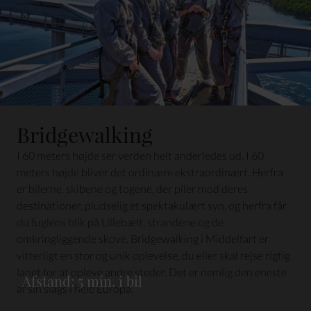
Bridgewalking
I 60 meters højde ser verden helt anderledes ud. I 60
meters højde bliver det ordinære ekstraordinært. Herfra
er bilerne, skibene og togene, der piler mod deres
destinationer, pludselig et spektakulært syn, og herfra får
du fuglens blik på Lillebælt, strandene og de
omkringliggende skove. Bridgewalking i Middelfart er
vitterligt en stor og unik oplevelse, du eller skal rejse rigtig
langt for at opleve andre steder. Det er nemlig den eneste
Afstand: 5 min. i bil
af sin slags i hele Europa.