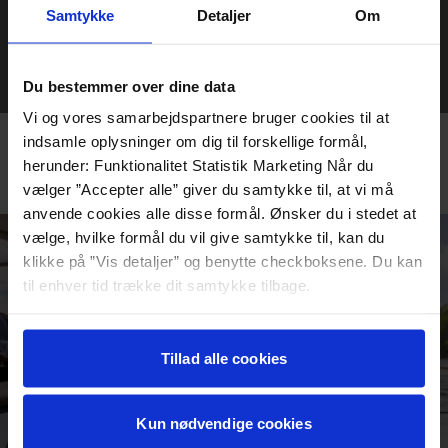
keramik, blandt andet over 50.000 genstande doneret af
Samtykke
Detaljer
Om
Royal Copenhagen. Bygningen i sig selv er en oplevelse -
en blanding af historisk herregårdsstemning og moderne
Afstand: 25 min. på gåben
arkitektur. Udenfor venter en skulpturpark, hvor kunsten
Du bestemmer over dine data
smelter sammen med den grønne skov og udsigten til
Vi og vores samarbejdspartnere bruger cookies til at
Lillebælt. Kombinér besøget med en nat på Sixtus.
indsamle oplysninger om dig til forskellige formål,
BESØG CLAY
herunder: Funktionalitet Statistik Marketing Når du
vælger ”Accepter alle” giver du samtykke til, at vi må
anvende cookies alle disse formål. Ønsker du i stedet at
vælge, hvilke formål du vil give samtykke til, kan du
klikke på ”Vis detaljer” og benytte checkboksene. Du kan
til enhver tid trække dit samtykke tilbage.
Læs mere om det samt vores behandling af
personoplysninger her>>
Tillad alle cookies
Kun nødvendige cookies