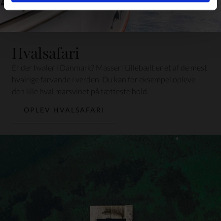
Hvalsafari
Er der hvaler i Danmark? Masser! Lillebælt er et af de mest
hvalrige farvande i verden. Du kan for eksempel opleve
den lille hval marsvinet på tætteste hold.
OPLEV HVALSAFARI
Afstand: 5 min. i bil