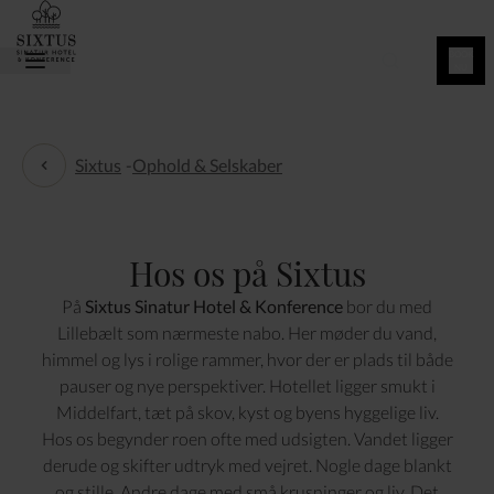
BOOK
NU
Sixtus
-
Ophold & Selskaber
Ophold & Selskaber
Hos os på Sixtus
På
Sixtus Sinatur Hotel & Konference
bor du med
Lillebælt som nærmeste nabo. Her møder du vand,
himmel og lys i rolige rammer, hvor der er plads til både
pauser og nye perspektiver. Hotellet ligger smukt i
Middelfart, tæt på skov, kyst og byens hyggelige liv.
Hos os begynder roen ofte med udsigten. Vandet ligger
derude og skifter udtryk med vejret. Nogle dage blankt
og stille. Andre dage med små krusninger og liv. Det