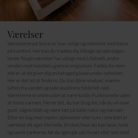
Værelser
Værelserne på Sixtus er lyse, rolige og indrettet med fokus
på komfort. Her kan du trække dig tilbage og lade dagen
lande. Nogle værelser har udsigt mod Lillebælt, andre
vender mod hotellets grønne omgivelser. Fælles for dem
alle er, at de giver dig en behagelig base under opholdet.
Her er det let at finde ro. Du kan åbne vinduet, mærke
luften fra vandet og lade skuldrene falde lidt ned.
Værelserne er enkle uden at være kolde. Funktionelle uden
at miste varmen. Her er det, du har brug for, når du vil sove
godt, vågne blidt og være tæt på både natur og nærvær.
Efter en dag med møder, oplevelser eller ture i området er
værelset dit eget lille helle. Et sted, hvor du kan læse, hvile
og samle tankerne, før du igen går ud i huset eller ned mod