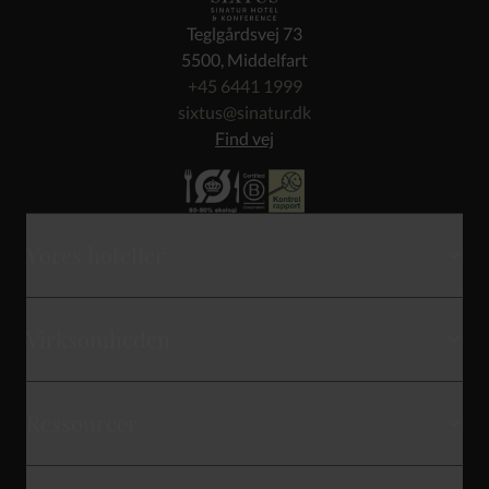
Teglgårdsvej 73
5500, Middelfart
+45 6441 1999
sixtus@sinatur.dk
Find vej
Vores hoteller
Skarrildhus
Virksomheden
Haraldskær
Kontakt
Gl. Avernæs
Ressourcer
Hvem er vi
Storebælt
Gavekort