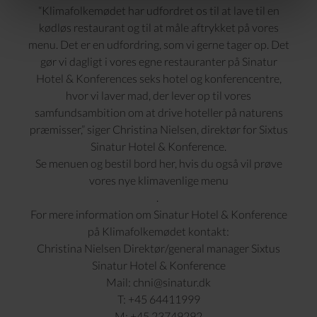
“Klimafolkemødet har udfordret os til at lave til en
kødløs restaurant og til at måle aftrykket på vores
menu. Det er en udfordring, som vi gerne tager op. Det
gør vi dagligt i vores egne restauranter på Sinatur
Hotel & Konferences seks hotel og konferencentre,
hvor vi laver mad, der lever op til vores
samfundsambition om at drive hoteller på naturens
præmisser,” siger Christina Nielsen, direktør for Sixtus
Sinatur Hotel & Konference.
Se menuen og bestil bord her, hvis du også vil prøve
vores nye klimavenlige menu
.
For mere information om Sinatur Hotel & Konference
på Klimafolkemødet kontakt:
Christina Nielsen Direktør/general manager Sixtus
Sinatur Hotel & Konference
Mail: chni@sinatur.dk
T: +45 64411999
M: +45 23749292