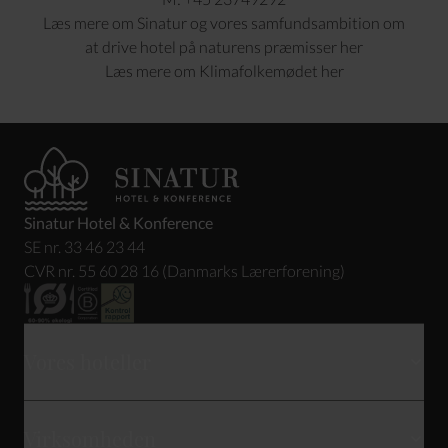
Læs mere om Sinatur og vores samfundsambition om
at drive hotel på naturens præmisser
her
Læs mere om Klimafolkemødet
her
Sinatur Hotel & Konference
SE nr. 33 46 23 44
CVR nr. 55 60 28 16 (Danmarks Lærerforening)
Vores hoteller
Skarrildhus
Virksomheden