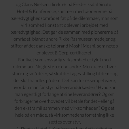
og Claus Nielsen, direktør på Frederiksdal Sinatur
Hotel & Konference, sammen med pionererne på
bæredygtighedsområdet fat på de dilemmaer, man som
virksomhed konstant oplever i arbejdet med
bæredygtighed. Det gør de sammen med pionererne på
området, blandt andre Rikke Rasmussen medejer og
stifter af det danske tøjbrand Moshi Moshi, som netop
er blevet B Corp-certificeret.
For livet som ansvarlig virksomhed er fyldt med
dilemmaer. Nogle større end andre. Men uanset hvor
store og små de er, så skal der tages stilling til dem - og
der skal handles på dem. Det kan for eksempel være,
hvordan man får styr på leverandørkæden? Hvad kan
man egentligt forlange af sine leverandører? Og om
forbrugerne overhovedet vil betale for det - eller gå
den ekstra mil sammen med virksomheden? Og det
hele på en måde, så virksomhedens forretning ikke
sættes over styr.
“I Sinatur Hotel & Konference har vi efterhånden