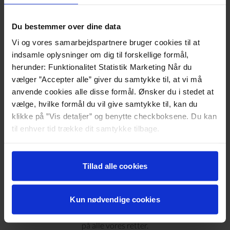
styre igennem. Derfor er det godt at vide, at man ikke
er den eneste virksomhed, der står over for dilemmaer i
Du bestemmer over dine data
forbindelse med sin grønne omstilling,” siger Flemming
Møldrup, rådgiver i bæredygtig kommunikation og
Vi og vores samarbejdspartnere bruger cookies til at
branding og partner og co founder i Märk.
indsamle oplysninger om dig til forskellige formål,
Hvor
: Klimafolkemødet den 2. september kl. 15.00 i
herunder: Funktionalitet Statistik Marketing Når du
Sinaturs Hotel & Konferences restaurant, Sinatur Mad
vælger ”Accepter alle” giver du samtykke til, at vi må
& Mødested.
anvende cookies alle disse formål. Ønsker du i stedet at
Spis med Sinatur Hotel & Konference på
vælge, hvilke formål du vil give samtykke til, kan du
Klimafolkemødet
klikke på ”Vis detaljer” og benytte checkboksene. Du kan
I år tilbyder vi også muligheden for at besøge Sinatur
til enhver tid trække dit samtykke tilbage.
Mad & Mødested, en pop-up restaurant, der er
placeret centralt på pladsen. Efter den store succes
Læs mere om det samt vores behandling af
med pop-up restaurant på Folkemødet på Bornholm,
personoplysninger her>>
Tillad alle cookies
gentager Sinatur Hotel & Konference succesen på
Klimafolkemødet i Middelfart. Og for Sinatur Hotel &
Kun nødvendige cookies
Konferences gæster bliver det nemt at vælge, hvor
stort et CO2-aftryk, de vil sætte, for det har vi beregnet
på alle vores retter.