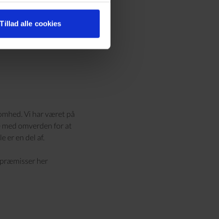
Tillad alle cookies
somhed. Vi har været på
re med omverden for at
 er en del af.
s præmisser
her