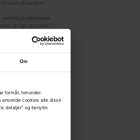
t mindset på bordene i
t med ind på tallerkenen
enet i en uge og sender
Sixtus Sinatur Hotel &
ræmisser. Derfor er det
Om
au i vores menuer, men
 vores leverandører. Og
ghed for at lære af dem,
en.
e landbrugselever og
ge formål, herunder:
andbrug & Fødevarer for
må anvende cookies alle disse
for i fremtidens
is detaljer” og benytte
n er det muligt at komme
hoteller.