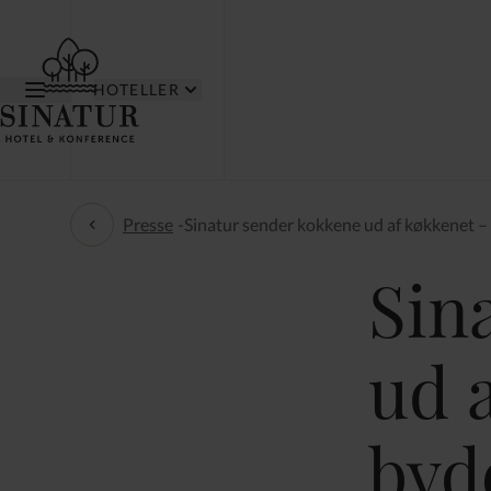
HOTELLER
Presse
-
Sinatur sender kokkene ud af køkkenet 
Presse
Sin
ud 
byd