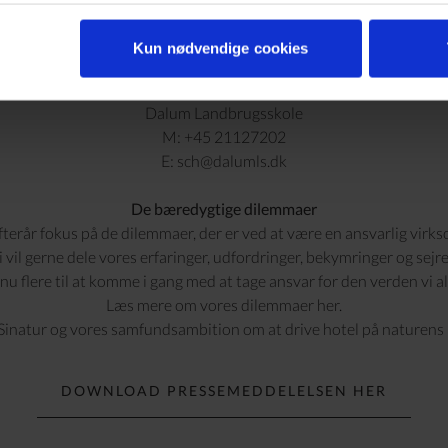
Christina Nielsen Direktør
E-mail: chni@sinatur.dk
Kun nødvendige cookies
Tlf: +45 6441 1999
Eller Søren Schulz Schovsbo - Kommunikation og markedsføring
Dalum Landbrugsskole
M: +45 21127202
E: sch@dalumls.dk
De bæredygtige dilemmaer
fterår fokus på de dilemmaer, der er ved at være en ansvarlig virk
vi vil gerne dele vores erfaringer, udfordringer, bekymringer og sej
nu flere til at komme i gang med at tage ansvar for den verden vi alle
Læs mere om vores dilemmaer
her
.
inatur og vores samfundsambition om at drive hotel på naturen
DOWNLOAD PRESSEMEDDELELSEN HER