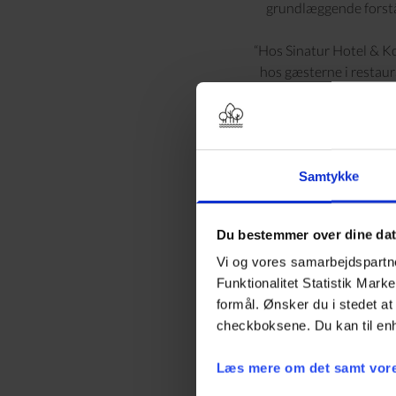
grundlæggende forståe
“Hos Sinatur Hotel & Ko
hos gæsterne i restaur
Sinaturs kokkeelever 
Ambitionen hos Sinatur
Samtykke
“Netop på råvarer er 
samtidig spare på CO2-
her spiller de økologis
Du bestemmer over dine da
de
Og det er ikke kun 
Vi og vores samarbejdspartner
kokkeelever erhverv i 
Funktionalitet Statistik Mark
at klæde de to 
formål. Ønsker du i stedet at 
checkboksene. Du kan til enh
Fra Greb til Gaffel-pra
ud og mø
Læs mere om det samt vore