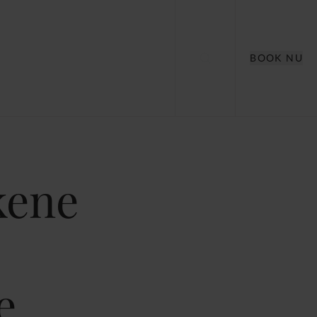
BOOK NU
kene
e