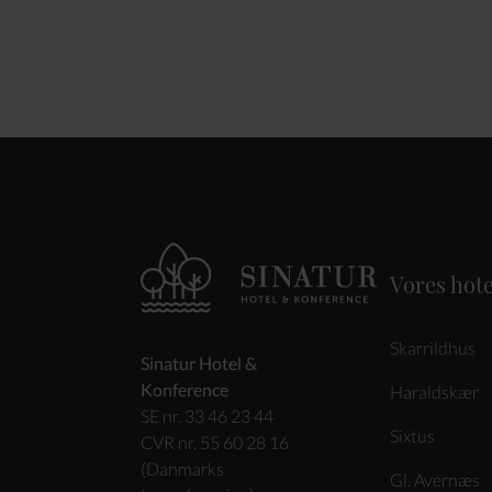
Vores hote
Skarrildhus
Sinatur Hotel &
Konference
Haraldskær
SE nr. 33 46 23 44
Sixtus
CVR nr. 55 60 28 16
(Danmarks
Gl. Avernæs