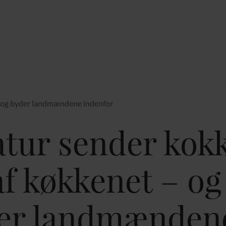
– og byder landmændene indenfor
atur sender kok
af køkkenet – og
er landmænden