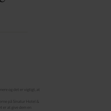
re og det er vigtigt, at
erne på Sinatur Hotel &
t er at give dem en