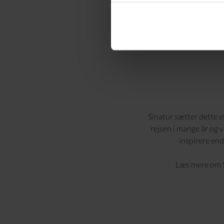
Sinatur sætter dette e
rejsen i mange år og 
inspirere end
Læs mere om S