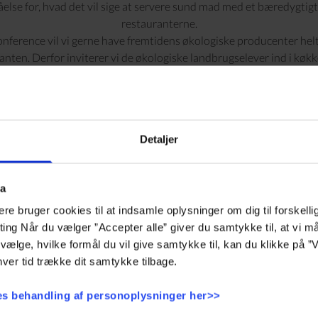
lse for, hvad det vil sige at servere sund mad med et bæredygtig
restauranterne.
nference vil vi gerne have fremtidens økologiske producenter hel
anten. Derfor inviterer vi de økologiske landbrugselever ind i køkk
ud i den friske luft på markerne,” siger Christina Nielsen, direktør 
Konference.
 Hotel & Konference er at drive konferencehoteller på naturens p
også vigtigt at have en grundlæggende respekt for råvarer.
Detaljer
vi hele tiden på jagt efter, hvordan vi kan opretholde et højt nive
aftrykket. Derfor er det vigtigt, at vi har et tæt samarbejde med
ke landmænd en vigtig rolle. Med dette projekt, har vi en unik muli
ta
r hver dag står med hænderne nede i mulden,” siger Christina Niels
hos Sinatur Hotel & Konference. Over hele landet bytter økologisk
e bruger cookies til at indsamle oplysninger om dig til forskelli
en uge. Projektet ‘Fra Greb til Gaffel’ er skabt i samarbejde med L
eting Når du vælger ”Accepter alle” giver du samtykke til, at vi 
faggrupper på til at imødekomme de udfordringer, som vi står over
vælge, hvilke formål du vil give samtykke til, kan du klikke på ”V
fødevareproduktion.
ver tid trække dit samtykke tilbage.
ktikken finder sted fra den 19.-23. september 2022. I løbet af uge
de de økologiske landbrugselever i køkkenerne på de seks Sinatur 
s behandling af personoplysninger her>>
For yderligere information kontakt: