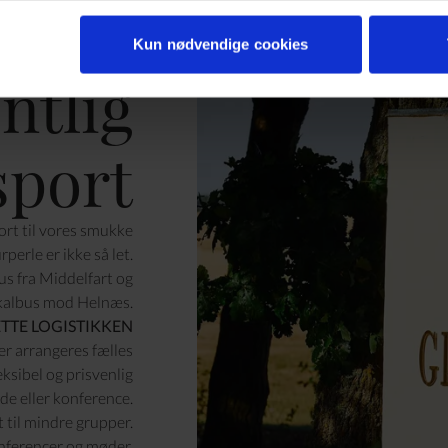
Kun nødvendige cookies
ntlig
sport
ort til vores smukke
rperle er ikke så let.
us fra Middelfart og
lokalbus mod Helnæs.
ETTE LOGISTIKKEN
der arrangeres fælles
eksibel og prisvenlig
øde eller konference.
t til mindre grupper.
konferencer og møder.