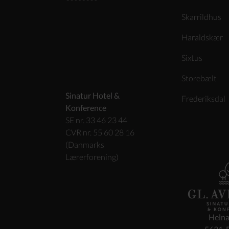
Skarrildhus
Haraldskær
Sixtus
Storebælt
Sinatur Hotel &
Frederiksdal
Konference
SE nr. 33 46 23 44
CVR nr. 55 60 28 16
(Danmarks
Lærerforening)
Helnæ