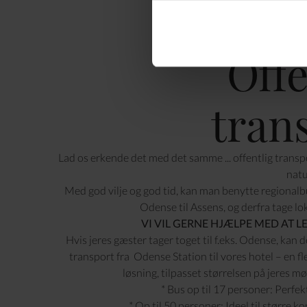
Offe
tran
Lad os erkende det med det samme ... offentlig transp
natu
Med god vilje og god tid, kan man benytte regionalb
Odense til Assens, og derfra tage 
VI VIL GERNE HJÆLPE MED AT L
Hvis jeres gæster tager toget til f.eks. Odense, kan 
transport fra Odense Station til vores hotel – en fl
løsning, tilpasset størrelsen på jeres m
* Bus op til 17 personer: Perfek
* Op til 50 personer: Ideel til større 