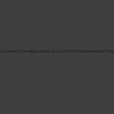
PLEJNING
TEAMBUILDING OG AKTIVITETER
FIRMAFEST
FI