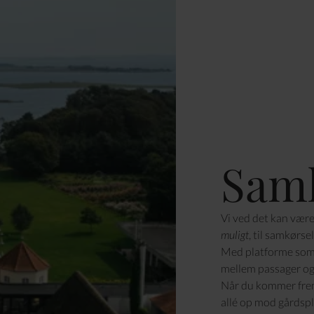
Samk
Vi ved det kan være 
muligt
, til samkørsel
Med platforme som 
mellem passager og c
Når du kommer frem
allé op mod gårdspla