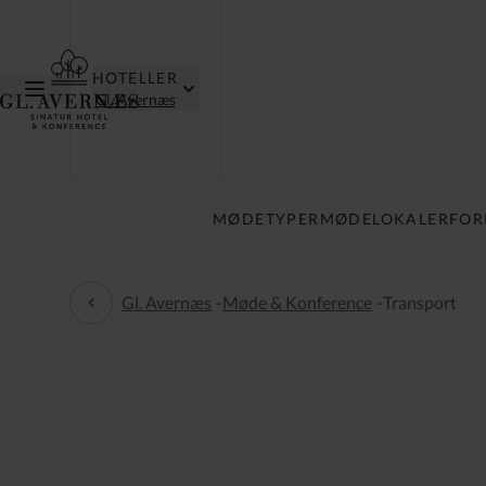
HOTELLER
Gl. Avernæs
MØDETYPER
MØDELOKALER
FOR
Gl. Avernæs
-
Møde & Konference
-
Transport
Møde & Konference