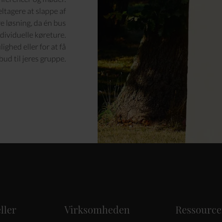
eltagere at slappe af
re løsning, da én bus
ividuelle køreture.
ghed eller for at få
bud til jeres gruppe.
ller
Virksomheden
Ressource