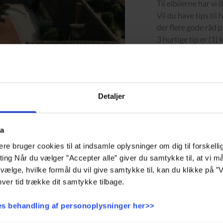
Til elbilerne har vi 
Vil du have tips ti
der flere gode råd p
3 hurtige tip er (1) 
på brugen af aircon
Detaljer
ta
e bruger cookies til at indsamle oplysninger om dig til forskelli
eting Når du vælger ”Accepter alle” giver du samtykke til, at vi 
vælge, hvilke formål du vil give samtykke til, kan du klikke på ”V
ver tid trække dit samtykke tilbage.
s behandling af personoplysninger her>>