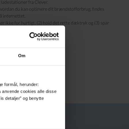
8 ladestationer fra Clever.
l hvordan du kan optimere dit brændstofforbrug, findes
å internettet.
kør ikke for hurtigt, (2) hold det rette dæktryk og (3) spar
dition.
Om
ge formål, herunder:
må anvende cookies alle disse
is detaljer” og benytte