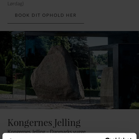
Lørdag)
BOOK DIT OPHOLD HER
Kongernes Jelling
Kongernes Jelling – Danmarks vugge
I Jelling bringes Danmarks oprindelse til live via