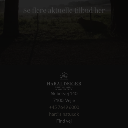
Se flere aktuelle tilbud her
Skibetvej 140
7100, Vejle
+45 7649 6000
har@sinatur.dk
Find vej