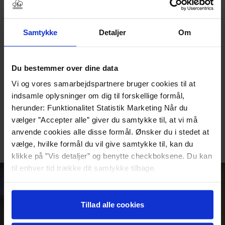
interaktive udstillinger om Harald Blåtand, vikingetid og
rikssamling, komplet med UNESCO‑verdensarv-site,
Samtykke
Detaljer
Om
Jellingstenene og gravhøjene.
Som prikken over i’et kan du lige nu opleve
Vindelev-skatten
,
et enestående guldfund bestående af 23 guldgenstande
Du bestemmer over dine data
herunder medaljoner, brakteater, hængesmykke og
Vi og vores samarbejdspartnere bruger cookies til at
sværdbeslag – fra ca. år 565 e.Kr., fundet blot 6 km fra
indsamle oplysninger om dig til forskellige formål,
Jelling. Blandt genstandene ses en af verdens ældste
herunder: Funktionalitet Statistik Marketing Når du
omtaler af Odin med inskriptionen “han er Odins mand”.
vælger ”Accepter alle” giver du samtykke til, at vi må
Vi vender tilbage med billetter til Trapholt efter
anvende cookies alle disse formål. Ønsker du i stedet at
ombygning
vælge, hvilke formål du vil give samtykke til, kan du
klikke på ”Vis detaljer” og benytte checkboksene. Du kan
til enhver tid trække dit samtykke tilbage.
Læs mere om det samt vores behandling af
personoplysninger her>>
Tillad alle cookies