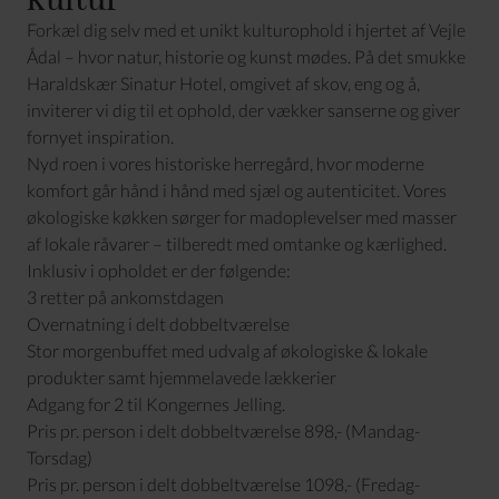
Forkæl dig selv med et unikt kulturophold i hjertet af Vejle
Ådal – hvor natur, historie og kunst mødes. På det smukke
Haraldskær Sinatur Hotel, omgivet af skov, eng og å,
inviterer vi dig til et ophold, der vækker sanserne og giver
fornyet inspiration.
Nyd roen i vores historiske herregård, hvor moderne
komfort går hånd i hånd med sjæl og autenticitet. Vores
økologiske køkken sørger for madoplevelser med masser
af lokale råvarer – tilberedt med omtanke og kærlighed.
Inklusiv i opholdet er der følgende:
3 retter på ankomstdagen
Overnatning i delt dobbeltværelse
Stor morgenbuffet med udvalg af økologiske & lokale
produkter samt hjemmelavede lækkerier
Adgang for 2 til Kongernes Jelling.
Pris pr. person i delt dobbeltværelse 898,- (Mandag-
Torsdag)
Pris pr. person i delt dobbeltværelse 1098,- (Fredag-