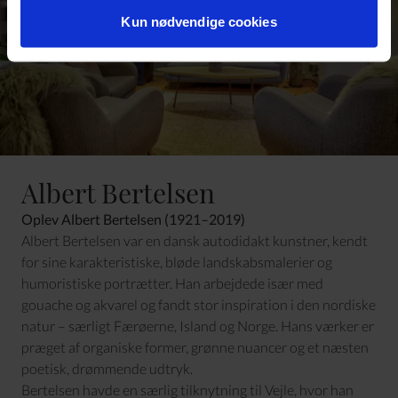
Kun nødvendige cookies
Albert Bertelsen
Oplev Albert Bertelsen (1921–2019)
Albert Bertelsen var en dansk autodidakt kunstner, kendt
for sine karakteristiske, bløde landskabsmalerier og
humoristiske portrætter. Han arbejdede især med
gouache og akvarel og fandt stor inspiration i den nordiske
natur – særligt Færøerne, Island og Norge. Hans værker er
præget af organiske former, grønne nuancer og et næsten
poetisk, drømmende udtryk.
Bertelsen havde en særlig tilknytning til Vejle, hvor han