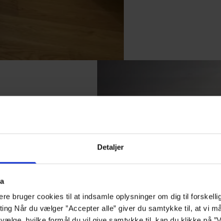
Detaljer
phold
ta
 og 6
e bruger cookies til at indsamle oplysninger om dig til forskelli
eting Når du vælger ”Accepter alle” giver du samtykke til, at vi 
vælge, hvilke formål du vil give samtykke til, kan du klikke på ”V