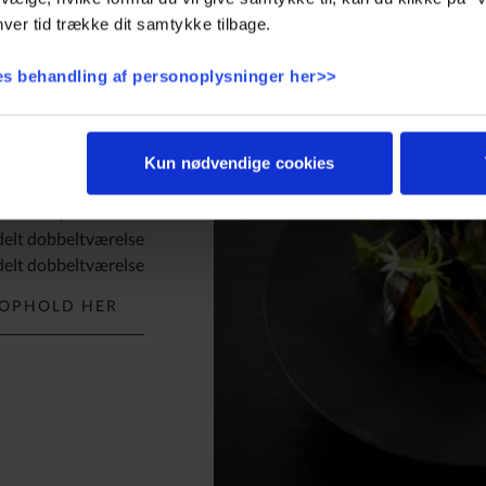
inger
ver tid trække dit samtykke tilbage.
s behandling af personoplysninger her>>
Det får du:
Snacks
6 serveringer
Kun nødvendige cookies
Overnatning
vede specialiteter
i delt dobbeltværelse
i delt dobbeltværelse
 OPHOLD HER