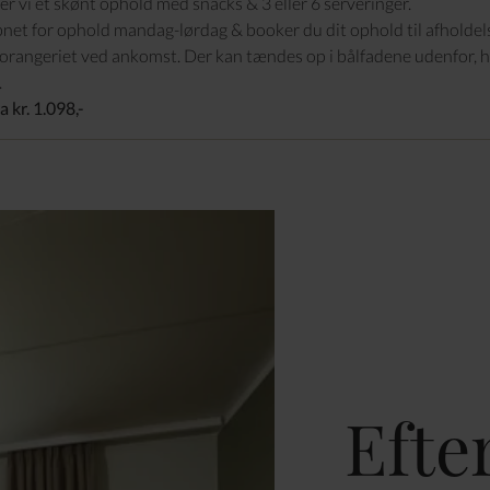
der vi et skønt ophold med snacks & 3 eller 6 serveringer.
åbnet for ophold mandag-lørdag & booker du dit ophold til afholdels
i orangeriet ved ankomst. Der kan tændes op i bålfadene udenfor, hv
.
a kr. 1.098,-
Efte