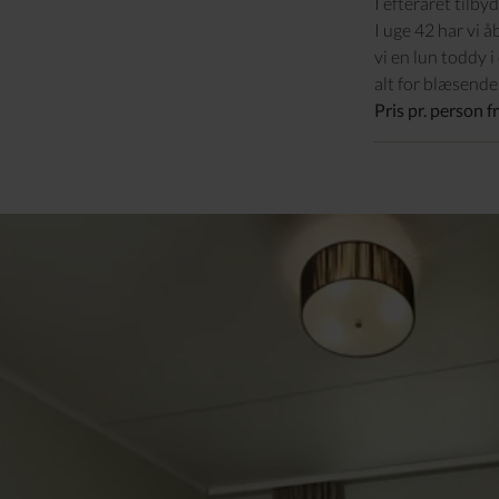
I efteråret tilby
I uge 42 har vi 
vi en lun toddy 
alt for blæsende
Pris pr. person fr