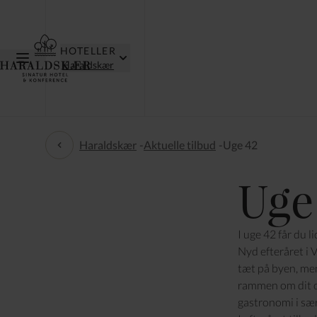
HOTELLER
Haraldskær
Haraldskær
-
Aktuelle tilbud
-
Uge 42
Aktuelle tilbud
Uge
I uge 42 får du l
Nyd efteråret i 
tæt på byen, me
rammen om dit o
gastronomi i sæ