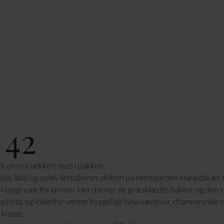
 42
idt ekstra lækkert med i pakken.
Vejle ådal og oplev årstidernes skiften på herregården Haraldskær. 
n langt væk fra larmen. Her danner de græsklædte bakker og den s
phold, og indenfor venter hyggelige lune værelser, charmerende s
rklasse.