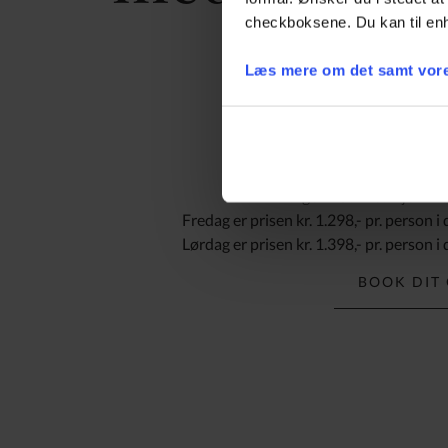
server
checkboksene. Du kan til enh
Læs mere om det samt vore
Morgenmad med hjemmela
Fredag er prisen kr. 1.298,- pr. person 
Lørdag er prisen kr. 1.398,- pr. person 
BOOK DIT