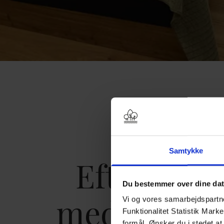
Samtykke
Efterårso
Du bestemmer over dine da
med snacks
Vi og vores samarbejdspartner
Funktionalitet Statistik Mark
formål. Ønsker du i stedet at 