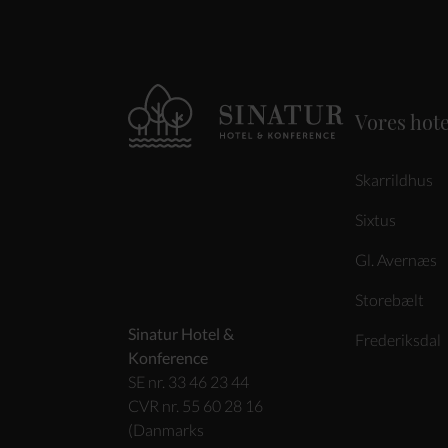
Vores hote
Skarrildhus
Sixtus
Gl. Avernæs
Storebælt
Sinatur Hotel &
Frederiksdal
Konference
SE nr. 33 46 23 44
CVR nr. 55 60 28 16
(Danmarks