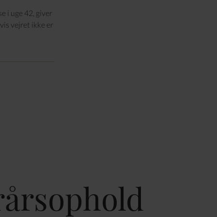
e i uge 42, giver
is vejret ikke er
rårsophold