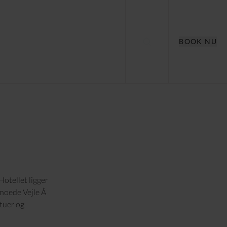
BOOK NU
Hotellet ligger
noede Vejle Å
tuer og