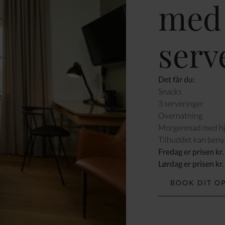
med 
serv
Det får du:
Snacks
3 serveringer
Overnatning
Morgenmad med hje
Tilbuddet kan benyt
Fredag er prisen kr.
Lørdag er prisen kr.
BOOK DIT O