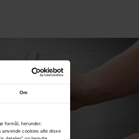
Om
ge formål, herunder:
må anvende cookies alle disse
is detaljer” og benytte