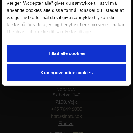
vælger ”Accepter alle” giver du samtykke til, at vi må
Periode: Hele året
anvende cookies alle disse formål. Ønsker du i stedet at
Antal deltagere: Min. 6
vælge, hvilke formål du vil give samtykke til, kan du
Pris: Kr. 225,- inkl. moms pr. gæst
klikke på ”Vis detaljer” og benytte checkboksene. Du kan
Er I færre end 6 personer? Spørg for alternativ
til enhver tid trække dit samtykke tilbage.
løsning.
Book Ølsmagning på:
Læs mere om det samt vores behandling af
+45 7649 6000 eller
har@sinatur.dk
personoplysninger her>>
Tillad alle cookies
Kun nødvendige cookies
Skibetvej 140
7100, Vejle
+45 7649 6000
har@sinatur.dk
Find vej