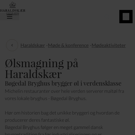
BOOK
NU
Haraldskær
-
Møde & konference
-
Mødeaktiviteter
Mødeaktiviteter
Ølsmagning på
Haraldskær
Bøgedal Bryghus brygger øl i verdensklasse
Michelin restauranter over hele verden serverer maltøl fra
vores lokale bryghus - Bøgedal Bryghus.
Hør om historien bag det unikke bryggeri og hvordan de
producerer deres fantastiske øl.
Bøgedal Bryghus følger en meget gammel dansk
bryggetradition fra før industrialiseringen og er