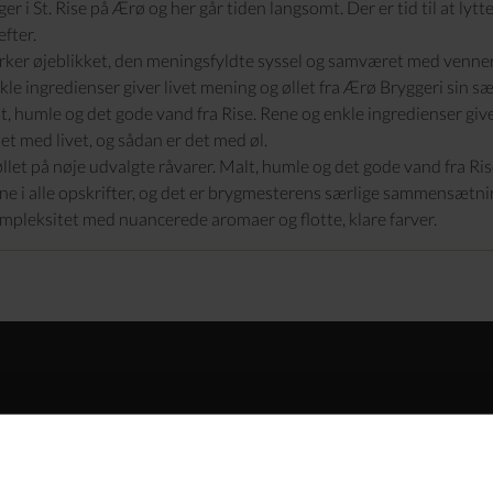
er i St. Rise på Ærø og her går tiden langsomt. Der er tid til at lytt
fter.
ker øjeblikket, den meningsfyldte syssel og samværet med venner 
kle ingredienser giver livet mening og øllet fra Ærø Bryggeri sin sæ
, humle og det gode vand fra Rise. Rene og enkle ingredienser giv
et med livet, og sådan er det med øl.
llet på nøje udvalgte råvarer. Malt, humle og det gode vand fra Ris
 i alle opskrifter, og det er brygmesterens særlige sammensætnin
kompleksitet med nuancerede aromaer og flotte, klare farver.
smagning med fl