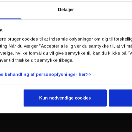
unikke bryg
Detaljer
Tid: ½ time
ta
Periode: Hele året
e bruger cookies til at indsamle oplysninger om dig til forskelli
Antal deltagere: Min. 8
eting Når du vælger ”Accepter alle” giver du samtykke til, at vi 
Pris: Kr. 140,- pr. gæst
vælge, hvilke formål du vil give samtykke til, kan du klikke på ”V
Er I færre end 8 personer? Spørg for alternativ løsning.
ver tid trække dit samtykke tilbage.
Book Ølsmagning på:
+45 6441 1999 eller
sixtus@sinatur.dk
s behandling af personoplysninger her>>
Kun nødvendige cookies