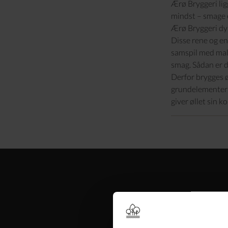
Ærø Bryggeri ligg
mindst – smage e
Ærø Bryggeri dyr
Disse rene og en
samspil med malt
smag. Sådan er d
Derfor brygges ø
grundelementerne
giver øllet sin 
Øl