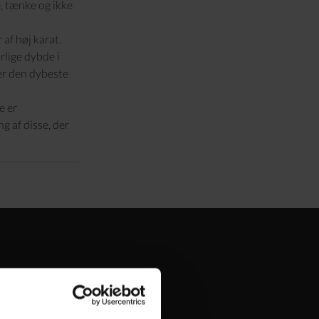
e, tænke og ikke
af høj karat.
rlige dybde i
er den dybeste
e er
g af disse, der
ere