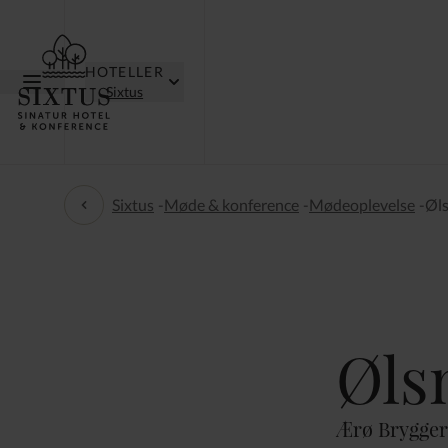
HOTELLER
Sixtus
Sixtus
-
Møde & konference
-
Mødeoplevelse
-
Øls
Mødeoplevelse
Øls
Ærø Bryggeri