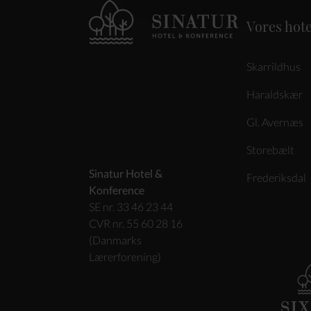
Vores hote
Skarrildhus
Haraldskær
Gl. Avernæs
Storebælt
Sinatur Hotel &
Frederiksdal
Konference
SE nr. 33 46 23 44
CVR nr. 55 60 28 16
(Danmarks
Lærerforening)