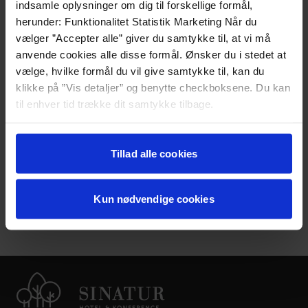
indsamle oplysninger om dig til forskellige formål,
herunder: Funktionalitet Statistik Marketing Når du
vælger ”Accepter alle” giver du samtykke til, at vi må
anvende cookies alle disse formål. Ønsker du i stedet at
vælge, hvilke formål du vil give samtykke til, kan du
Anne Cathrine
klikke på ”Vis detaljer” og benytte checkboksene. Du kan
Anne Cathrine er køkkenchef på Skarrildhus, fordi hun
til enhver tid trække dit samtykke tilbage.
brænder for Sinaturs værdier: Natur, nærvær og
Læs mere om det samt vores behandling af
gastronomi. Hør hende fortælle om sit arbejde, vores
personoplysninger her>>
Tillad alle cookies
gastronomiske profil samt hvordan det er at arbejde i
Sinatur.
Kun nødvendige cookies
Læs mere