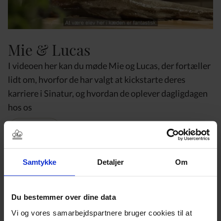
Mie & Lucas
I videoen her kan du møde Mie og Lucas, der fortæller
lidt om, hvorfor de har valgt at kickstarte deres
karriere i Sinatur, og hvordan de oplever dagligdagen
hos os
Læs mere
Samtykke
Detaljer
Om
Du bestemmer over dine data
Vi og vores samarbejdspartnere bruger cookies til at