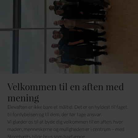
Velkommen til en aften med
mening
Elevaften er ikke bare et måltid. Det er en hyldest til faget,
til fordybelsen og til dem, der tør tage ansvar.
Vi glæder os til at byde dig velkommen til en aften, hvor
maden, menneskerne og muligheden er i centrum – med
Storebælts blide brus som bagtæppe.