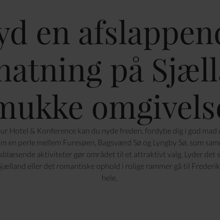
yd en afslappen
natning på Sjæll
mukke omgivels
ur Hotel & Konference kan du nyde freden, fordybe dig i god mad og
som en perle mellem Furesøen, Bagsværd Sø og Lyngby Sø, som s
læsende aktiviteter gør området til et attraktivt valg. Lyder det s
lland eller det romantiske ophold i rolige rammer gå til Frederik
hele.