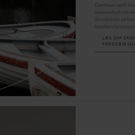
Dyrehave nemt kan b
weekendophold elle
Skovdistrikt på fir
hotellets terrasse 
LÆS OM END
FREDERIKSD