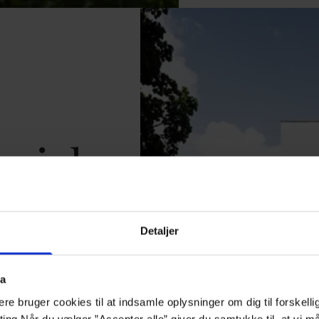
orisk
å det
Detaljer
hotel
ta
e bruger cookies til at indsamle oplysninger om dig til forskelli
e rammer og moderne
eting Når du vælger ”Accepter alle” giver du samtykke til, at vi 