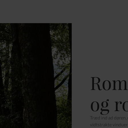
Roma
og r
Træd ind ad døren,
vidtstrakte vinduer