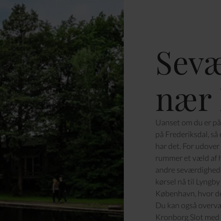
Sevæ
nær 
Uanset om du er på
på Frederiksdal, så 
har det. For udover
rummer et væld af hi
andre seværdighede
kørsel nå til Lyngb
København, hvor de
Du kan også overvær
Kronborg Slot med e