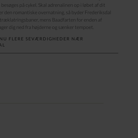
esøges på cykel. Skal adrenalinen op i løbet af dit
r den romantiske overnatning, så byder Frederiksdal
e træklatringsbaner, mens Baadfarten for enden af
tager dig ned fra højderne og sænker tempoet.
NU FLERE SEVÆRDIGHEDER NÆR
AL