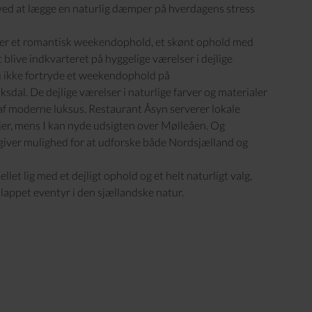
 ved at lægge en naturlig dæmper på hverdagens stress
er et romantisk weekendophold, et skønt ophold med
at blive indkvarteret på hyggelige værelser i dejlige
du ikke fortryde et weekendophold på
iksdal
. De dejlige værelser i naturlige farver og materialer
e af moderne luksus. Restaurant Åsyn serverer lokale
 jer, mens I kan nyde udsigten over Mølleåen. Og
 giver mulighed for at udforske både Nordsjælland og
llet lig med et dejligt ophold og et helt naturligt valg,
slappet eventyr i den sjællandske natur.