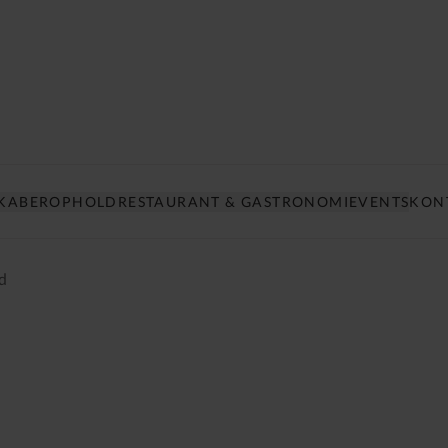
SKABER
OPHOLD
RESTAURANT & GASTRONOMI
EVENTS
KON
d