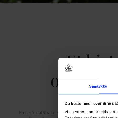
Et hist
ophold p
Samtykke
hvide 
Du bestemmer over dine da
Vi og vores samarbejdspartner
Frederiksdal Sinatur Hotel & Konference er historisk
Funktionalitet Statistik Mark