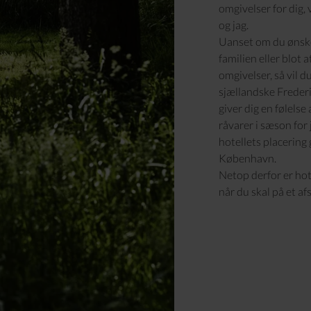
omgivelser for dig,
og jag.
Uanset om du ønsk
familien eller blot 
omgivelser, så vil 
sjællandske
Freder
giver dig en følels
råvarer i sæson for
hotellets placering
København.
Netop derfor er hote
når du skal på et af