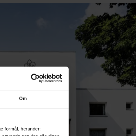
Om
ge formål, herunder:
må anvende cookies alle disse