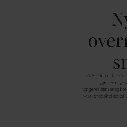
N
over
s
På Frederiksdal Sinat
ligger nemlig 
kongeresidenser og hæsb
weekendopholdet på Sjæ