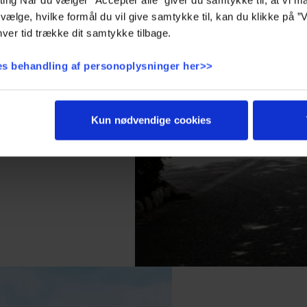
 III har nemlig haft
vælge, hvilke formål du vil give samtykke til, kan du klikke på ”V
 for den historiske
ver tid trække dit samtykke tilbage.
m dér hvor Sinaturs
og derfor er det kun
s behandling af personoplysninger her>>
tag, der er bevaret.
 med fordel prøve at
 hotel, i fodsporene
 adskillige somre på
Kun nødvendige cookies
ne i Lyngby-området.